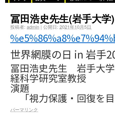
冨田浩史先生(岩手大学)
投稿者:
admin
|
公開日:
2021年10月5日
%e5%86%a8%e7%94%
世界網膜の日 in 岩手
冨田浩史先生 岩手大学
経科学研究室教授
演題
「視力保護・回復を目
パーマリンク