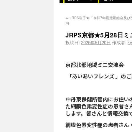
←
JRPS岩手★「令和7年度定期総会及
内
JRPS京都★5月28
投稿日:
2025年5月20日
作成者:
ky
京都北部地域ミニ交流会
「
あいあいフレンズ 」のご
中丹東保健所管内にお住い
た網膜色素変性症の患者さ
します。皆さんと情報交換
網膜色素変性症の患者さん