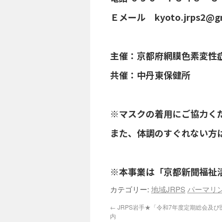
Ｅメール kyoto.jrps2@gm
主催：京都府網膜色素変性症
共催：中丹東保健所
※マスクの着用にご協力く
また、体調のすぐれない方
※本事業は「京都新聞福祉
カテゴリー:
地域JRPS
パーマリ
←
JRPS岩手★「令和7年度定期総会及
内