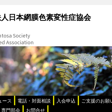
法人日本網膜色素変性症協会
ntosa Society
ted Association
ュース
電話・対面相談
入会申込
ご支援のお願
・専門部会
お問合せ