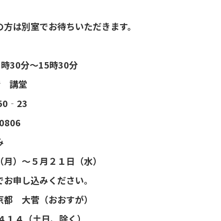
方は別室でお待ちいただきます。
 13時30分～15時30分
 2階 講堂
‐23
806
込み
（月）～５月２１日（水）
でお申し込みください。
京都 大菅（おおすが）
３４１４（土日、除く）