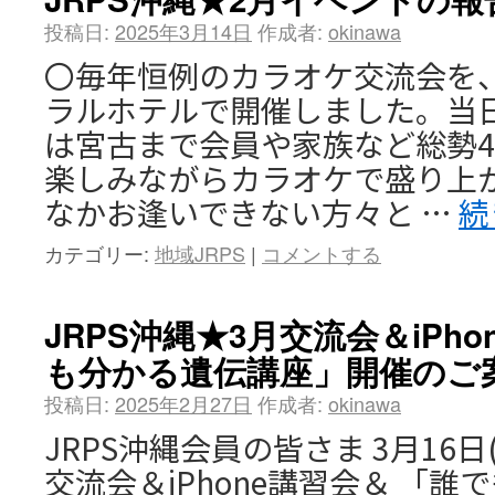
投稿日:
2025年3月14日
作成者:
okinawa
〇毎年恒例のカラオケ交流会を、
ラルホテルで開催しました。当
は宮古まで会員や家族など総勢4
楽しみながらカラオケで盛り上
なかお逢いできない方々と …
続
カテゴリー:
地域JRPS
|
コメントする
JRPS沖縄★3月交流会＆iPh
も分かる遺伝講座」開催のご
投稿日:
2025年2月27日
作成者:
okinawa
JRPS沖縄会員の皆さま 3月16
交流会＆iPhone講習会＆ 「