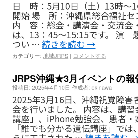
日 時：5月10日（土）13時～16
開始 場 所：沖縄県総合福祉セ
内 容：総会・講演会・交流会・
は、13：45～15:15です。 
つい …
続きを読む
→
カテゴリー:
地域JRPS
|
コメントする
JRPS沖縄★3月イベントの報
投稿日:
2025年4月10日
作成者:
okinawa
2025年3月16日、沖縄視覚障
会を行いました。 内容は、講習
講座」、iPhone勉強会、患者
「誰でも分かる遺伝講座」では
うに工夫された …
続きを読む