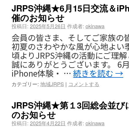
JRPS沖縄★6月15日交流＆i
催のお知らせ
投稿日:
2025年5月26日
作成者:
okinawa
会員の皆さま、そしてご家族の皆
初夏のさわやかな風が心地よい季
頃よりJRPS沖縄の活動にご理
誠にありがとうございます。 6
iPhone体験・ …
続きを読む
→
カテゴリー:
地域JRPS
|
コメントする
JRPS沖縄★第１3回総会並
のお知らせ
投稿日:
2025年4月22日
作成者:
okinawa