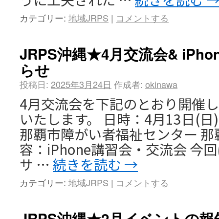
カテゴリー:
地域JRPS
|
コメントする
JRPS沖縄★4月交流会& iPh
らせ
投稿日:
2025年3月24日
作成者:
okinawa
4月交流会を下記のとおり開催
いたします。 日時：4月13日(日)
那覇市障がい者福祉センター 那覇
容：iPhone講習会・交流会 
サ …
続きを読む
→
カテゴリー:
地域JRPS
|
コメントする
JRPS沖縄★2月イベントの報