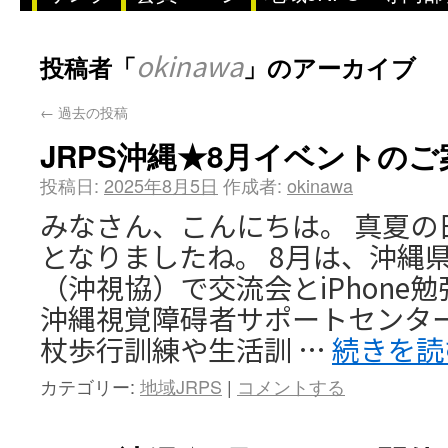
okinawa
投稿者「
」のアーカイブ
←
過去の投稿
JRPS沖縄★8月イベントのご
投稿日:
2025年8月5日
作成者:
okinawa
みなさん、こんにちは。 真夏の
となりましたね。 8月は、沖縄
（沖視協）で交流会とiPhone
沖縄視覚障碍者サポートセンタ
杖歩行訓練や生活訓 …
続きを
カテゴリー:
地域JRPS
|
コメントする