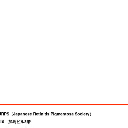
anese Retinitis Pigmentosa Society）
4-10 加島ビル3階