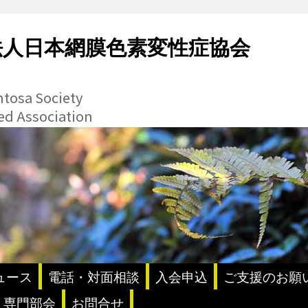
法人日本網膜色素変性症協会
ntosa Society
ted Association
ュース
電話・対面相談
入会申込
ご支援のお願
・専門部会
お問合せ