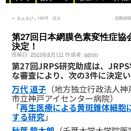
←
あぁるぴぃ165号 目次
国際網膜協
第27回日本網膜色素変性症協会
決定！
投稿日:
2023年8月1日
作成者:
admin
第27回JRPS研究助成は、JR
な審査により、次の3件に決定い
万代 道子
（地方独立行政法人神
市立神戸アイセンター病院）
「
再生医療による黄斑錐体細胞
する研究
」
秋葉 龍太朗
（千葉大学大学院医