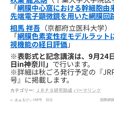
「
網膜中心窩における幹細胞由
先端電子顕微鏡を用いた網膜回
相馬 祥吾
（京都府立医科大学）
「
網膜色素変性症モデルラット
視機能の経日評価
」
※表彰式と記念講演は、9月24
日in神奈川」
で行います。
※詳細は秋ごろ発行予定の『JRP
号』に掲載します。
カテゴリー:
ＪＲＰＳ研究助成
パーマリンク
←
あぁるぴぃ165号 目次
国際網膜協