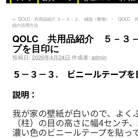
←
QOLC 共用品紹介 ５－３－２. 絨毯（敷物）・
QOLC 
紐の活用方法
QOLC 共用品紹介 ５－３
プを目印に
投稿日:
2026年4月24日
作成者:
admin
５－３－３. ビニールテープを
説明：
我が家の壁紙が白いので、よく
（柱）の目の高さに幅4センチ、
濃い色のビニールテープを貼っ