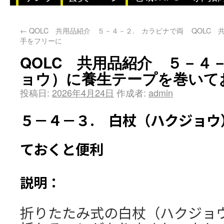
←
QOLC 共用品紹介 ５－４－２. カラビナで両
QOLC 
手をフリーに
QOLC 共用品紹介 ５－４
ョウ）に養生テープを巻いて
投稿日:
2026年4月24日
作成者:
admin
５－４－３. 白杖（ハクジョウ
ておくと便利
説明：
折りたたみ式の白杖（ハクジョ