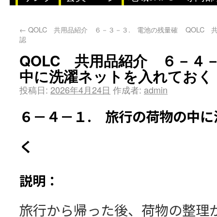
←
QOLC 共用品紹介 ６－３－３. 電池の残量確
QOLC 
認
QOLC 共用品紹介 ６－４
中に洗濯ネットを入れておく
投稿日:
2026年4月24日
作成者:
admin
６－４－１. 旅行の荷物の中に
く
説明：
旅行から帰った後、荷物の整理