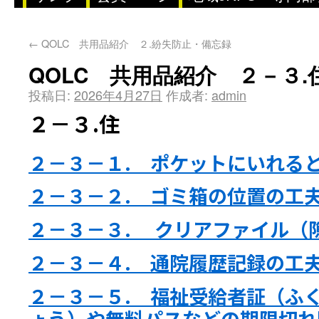
←
QOLC 共用品紹介 ２.紛失防止・備忘録
QOLC 共用品紹介 ２－３.
投稿日:
2026年4月27日
作成者:
admin
２－３.住
２－３－１. ポケットにいれる
２－３－２. ゴミ箱の位置の工
２－３－３. クリアファイル（
２－３－４. 通院履歴記録の工
２－３－５. 福祉受給者証（ふ
ょう）や無料パスなどの期限切れ