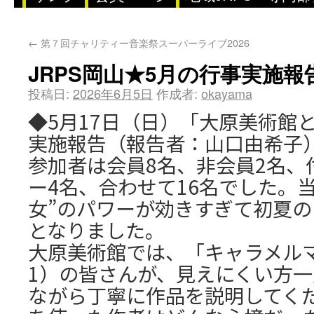
←
第７回チャリティー音楽祭スーパーライブ2026
JRPS岡山★5月の行事実施報
投稿日:
2026年6月5日
作成者:
okayama
◆5月17日（日）「大原美術館
実施報告（報告者：山口由希子
参加者は会員8名、非会員2名、
ー4名、合わせて16名でした。
女”のパワーが効きすぎて初夏
となりました。
大原美術館では、「キャラメル
1）の皆さんが、見えにくい方
ながら丁寧に作品を説明してく