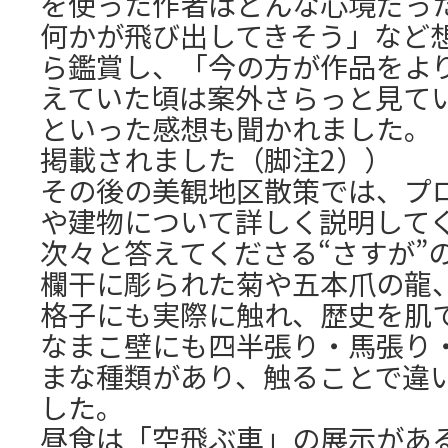
を使った作者はどんな心境だっ
何かが飛び出してきそう」など
ら鑑賞し、「今の方が作品をよ
えていた頃は案外さらっと見て
といった感想も聞かれました。
掲載されました（脚注2））
その後の美観地区散策では、プ
や建物について詳しく説明して
次々と答えてくださる“さすが”
欄干に彫られた菊や五本爪の龍
格子にも実際に触れ、歴史を肌
なまこ壁にも四半張り・馬張り
まな種類があり、触ることで違
した。
昼食は「空飛ぶ車」の展示があ