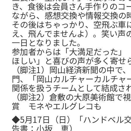
き、食後は会員さん手作りのコ
ながら、感想交換や情報交換の
その後はちゃっかり、空飛ぶ車に
え、飛んでませんよ）。笑い声
一日となりました。
参加者からは「大満足だった」
ほしい」と喜びの声が多く寄せ
（脚注1）岡山経済新聞の中で
門、「岡山カルチャーカルチャ
関係を扱うチームとして結成さ
（脚注2）倉敷の大原美術館で
賞 モネやエルグレコも
◆5月17日（日）「ハンドベル
告書：小坂 恵）