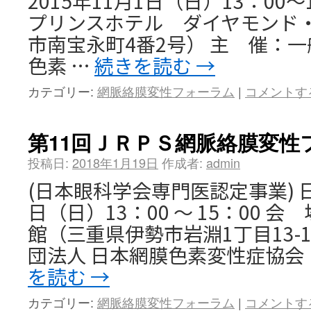
2015年11月1日（日）13：00
プリンスホテル ダイヤモンド・
市南宝永町4番2号） 主 催：一
色素 …
続きを読む
→
カテゴリー:
網脈絡膜変性フォーラム
|
コメントす
第11回ＪＲＰＳ網脈絡膜変性
投稿日:
2018年1月19日
作成者:
admin
(日本眼科学会専門医認定事業) 日
日（日）13：00 ～ 15：00 
館（三重県伊勢市岩淵1丁目13-
団法人 日本網膜色素変性症協会（
を読む
→
カテゴリー:
網脈絡膜変性フォーラム
|
コメントす