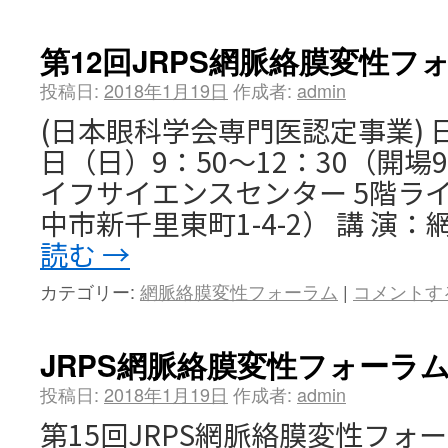
第12回JRPS網脈絡膜変性フ
投稿日:
2018年1月19日
作成者:
admin
(日本眼科学会専門医認定事業) 日 
日（日）9：50～12：30（開場9
イフサイエンスセンター 5階ラ
中市新千里東町1-4-2） 講 演
読む
→
カテゴリー:
網脈絡膜変性フォーラム
|
コメントす
JRPS網脈絡膜変性フォーラ
投稿日:
2018年1月19日
作成者:
admin
第15回JRPS網脈絡膜変性フォ