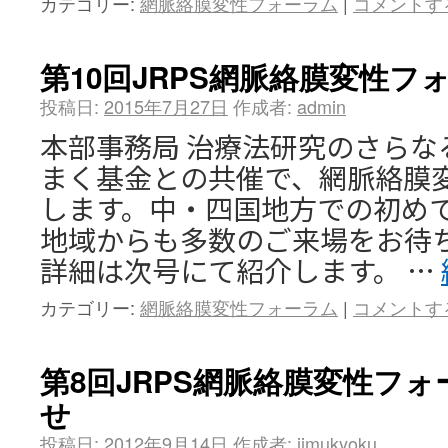
カテゴリー:
網脈絡膜変性フォーラム
|
コメントす
第10回JRPS網脈絡膜変性
投稿日:
2015年7月27日
作成者:
admin
本部事務局 治療法研究のさらな
まく基金との共催で、網脈絡膜
します。中・四国地方での初め
地域からも多数のご来場をお待
詳細は次号にて紹介します。 …
カテゴリー:
網脈絡膜変性フォーラム
|
コメントす
第8回JRPS網脈絡膜変性フ
せ
投稿日:
2012年9月14日
作成者:
jimukyoku