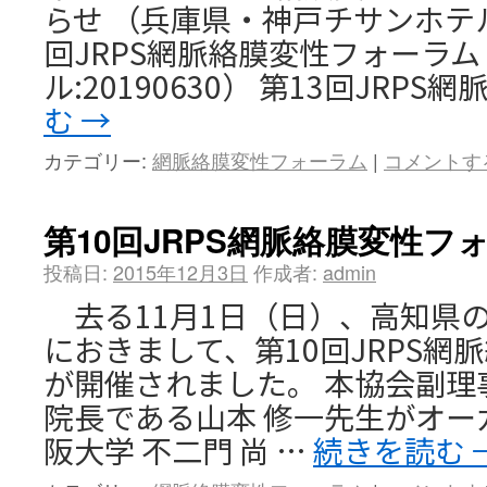
らせ （兵庫県・神戸チサンホテル:2
回JRPS網脈絡膜変性フォーラム
ル:20190630） 第13回JRPS
む
→
カテゴリー:
網脈絡膜変性フォーラム
|
コメントす
第10回JRPS網脈絡膜変性フ
投稿日:
2015年12月3日
作成者:
admin
去る11月1日（日）、高知県
におきまして、第10回JRPS網
が開催されました。 本協会副理
院長である山本 修一先生がオー
阪大学 不二門 尚 …
続きを読む