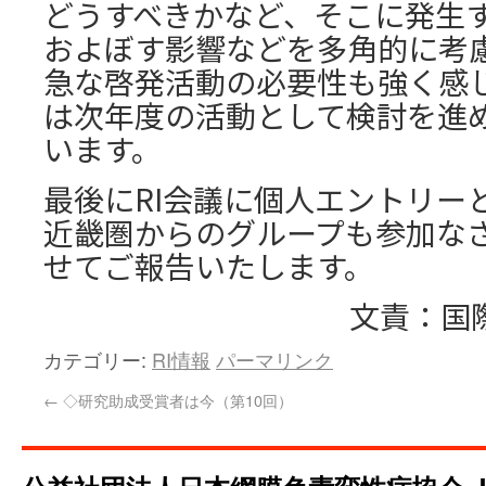
どうすべきかなど、そこに発生
およぼす影響などを多角的に考
急な啓発活動の必要性も強く感
は次年度の活動として検討を進
います。
最後にRI会議に個人エントリー
近畿圏からのグループも参加な
せてご報告いたします。
文責：国
カテゴリー:
RI情報
パーマリンク
←
◇研究助成受賞者は今（第10回）