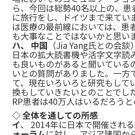
ら、今回は総勢40名以上の、患
に旅行をし、ドイツまで来てい
は医療の最前線においては、患
も大事なことではないかと思い
ハ、 中国
（Jia Yang氏との会談
日本の拡大読書機や活字文字読
も良いものがあると聞いている
いとの質問がありました。一方
て、現在いろいろと研究もして
換もしていきたいとのことでし
RP患者は40万人はいるだろう
◇ 全体を通しての所感
イ
、 2014年に日本で開催される
ォーラム
に対し、アジア諸国か