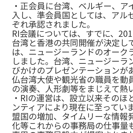
・正会員に台湾、ベルギー、ア
入し、準会員国としては、アル
ぞれ承認されました。
RI会議については、すでに、20
台湾と香港の共同開催が決定して
は、ニュージーランドのオーク
しました。台湾、ニュージーラ
びかけのプレゼンテーションが
仏台湾大使や観光省の職員を動
の演奏、人形劇等をまじえて熱
・RIの運営は、設立以来そのほ
ンティアにより現在に至ってい
盟国の増加、タイムリーな情報
化等これからの事務局の仕事量