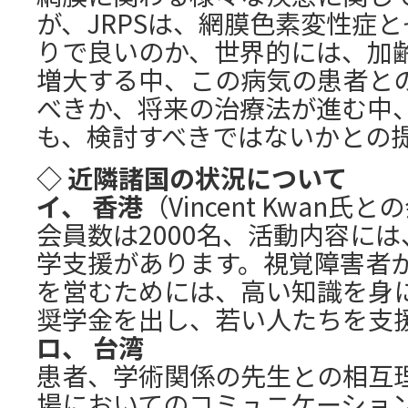
が、JRPSは、網膜色素変性症
りで良いのか、世界的には、加
増大する中、この病気の患者と
べきか、将来の治療法が進む中
も、検討すべきではないかとの
◇ 近隣諸国の状況について
イ、 香港
（Vincent Kwan氏
会員数は2000名、活動内容に
学支援があります。視覚障害者
を営むためには、高い知識を身
奨学金を出し、若い人たちを支
ロ、 台湾
患者、学術関係の先生との相互
場においてのコミュニケーショ