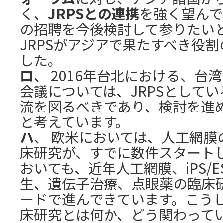
く、
JRPSとの連携
を強く望んで
の招聘を今後検討して参りたい
JRPSがアジアで果たすべき役
した。
ロ
、 2016年台北における、台
会議については、JRPSとして
流を図るべきであり、検討を進
と考えています。
ハ
、 欧米においては、人工網膜
床研究が、すでに数件スタート
おいても、近年人工網膜、iPS/
生、遺伝子治療、点眼薬の臨床
ードで進んできています。こう
床研究とは何か、どう関わって