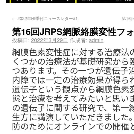
←
2022年RI季刊ニュースレター#1
第16
第16回JRPS網脈絡膜変性フ
投稿日:
2022年3月29日
作成者:
admin
網膜色素変性症に対する治療法
くつかの治療法が基礎研究から
つあります。その一つが遺伝子治療
内障では一定の治療効果が得ら
遺伝子という観点から網膜色素
態と治療を考えてみたいと思い
の遺伝子に関する研究で、第一
生方に講演していただきました
防のためにオンラインでの開催