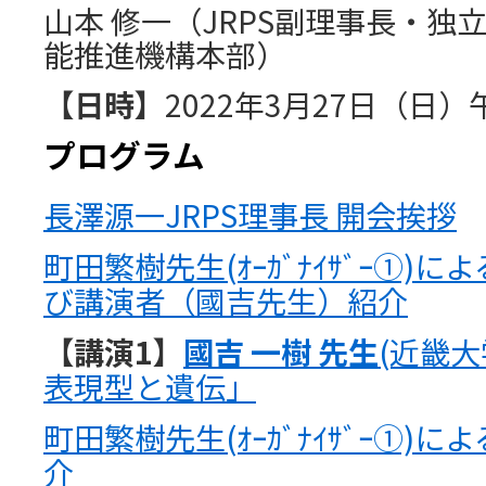
山本 修一（JRPS副理事長・独
能推進機構本部）
【日時】
2022年3月27日（日）
プログラム
長澤源一JRPS理事長 開会挨拶
町田繁樹先生(ｵｰｶﾞﾅｲｻﾞｰ①)に
び講演者（國吉先生）紹介
【講演1】
國吉 一樹 先生
(近畿
表現型と遺伝」
町田繁樹先生(ｵｰｶﾞﾅｲｻﾞｰ①)
介