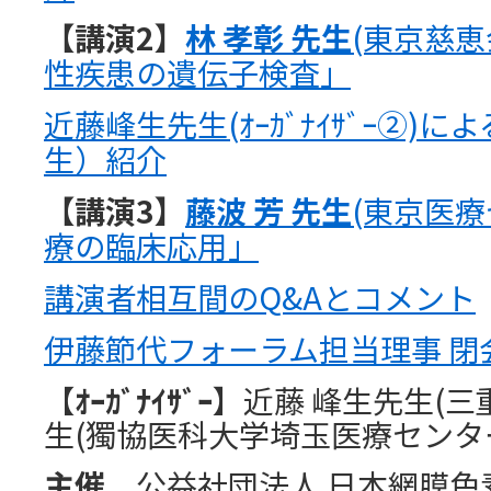
【講演2】
林 孝彰 先生
(東京慈
性疾患の遺伝子検査」
近藤峰生先生(ｵｰｶﾞﾅｲｻﾞｰ②)
生）紹介
【講演3】
藤波 芳 先生
(東京医
療の臨床応用」
講演者相互間のQ&Aとコメント
伊藤節代フォーラム担当理事 閉
【
ｵｰｶﾞﾅｲｻﾞｰ
】近藤 峰生先生(三
生(獨協医科大学埼玉医療センタ
主催
公益社団法人 日本網膜色