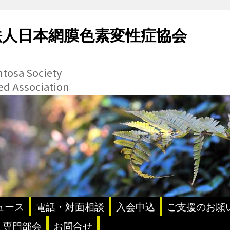
法人日本網膜色素変性症協会
ntosa Society
ted Association
ュース
電話・対面相談
入会申込
ご支援のお願
・専門部会
お問合せ