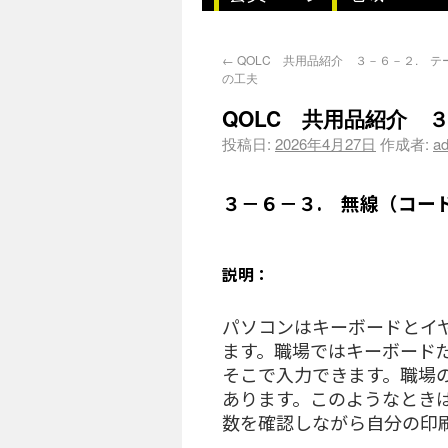
←
QOLC 共用品紹介 ３－６－２. 
の工夫
QOLC 共用品紹介 
投稿日:
2026年4月27日
作成者:
a
３－６－３. 無線（コー
説明：
パソコンはキーボードとイ
ます。職場ではキーボード
そこで入力できます。職場
あります。このようなとき
数を確認しながら自分の印