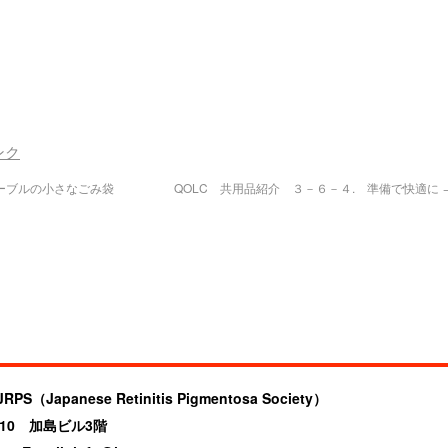
ンク
テーブルの小さなごみ袋
QOLC 共用品紹介 ３－６－４. 準備で快適に
anese Retinitis Pigmentosa Society）
4-10 加島ビル3階