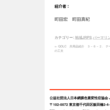
紹介
者：
町田宏 町田真紀
カテゴリー:
地域JRPS
パーマリ
←
QOLC 共用品紹介 ３－６－２. 
の工夫
公益社団法人日本網膜色素変性症協会 JRPS（Jap
〒102-0072 東京都千代田区飯田橋2-