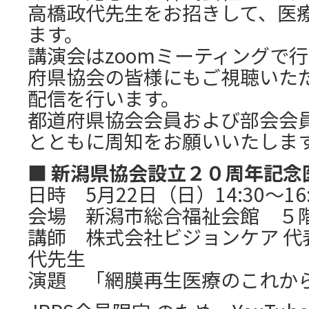
高橋政代先生をお招きして、医
ます。
講演会はzoomミーティングで
府県協会の皆様にもご視聴いただけ
配信を行います。
都道府県協会会員および部会会
とともに周知をお願いいたしま
■ 新潟県協会設立２０周年記念
日時 5月22日（日）14:30～16:
会場 新潟市総合福祉会館 ５
講師 株式会社ビジョンケア 代
代先生
演題 「網膜再生医療のこれか