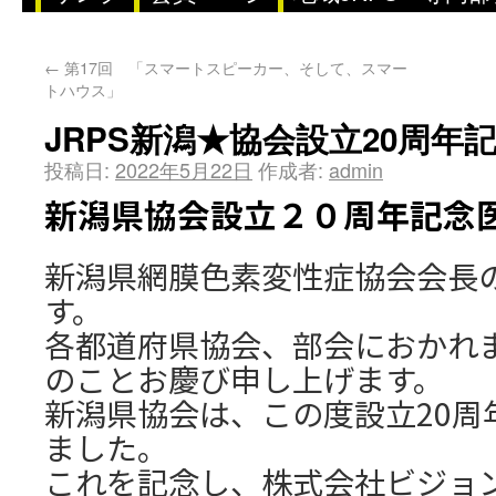
←
第17回 「スマートスピーカー、そして、スマー
トハウス」
JRPS新潟★協会設立20周年
投稿日:
2022年5月22日
作成者:
admin
新潟県協会設立２０周年記念
新潟県網膜色素変性症協会会長
す。
各都道府県協会、部会におかれ
のことお慶び申し上げます。
新潟県協会は、この度設立20周
ました。
これを記念し、株式会社ビジョ